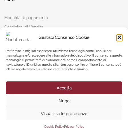
Modalità di pagamento
Condizioni di Vendita
Diritti del Cliente
Gestisci Consenso Cookie
Cookie Policy
Per fornire le migliori esperienze, utilizziamo tecnologie come i cookie per
Privacy Policy
memorizzare e/o accedere alle informazioni del dispositivo. Il consenso a queste
tecnologie ci permetterà di elaborare dati come il comportamento di
navigazione o ID unici su questo sito. Non acconsentire o ritirare il consenso può
influire negativamente su alcune caratteristiche e funzioni.
Copyright © 2022 Nadafornada – P.Iva 08018381213 –
Made in
Accetta
Mad
Nega
Visualizza le preferenze
Cookie Policy
Privacy Policy